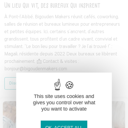
Un lieu qui vit, des bureaux qui inspirent
À Pont-l’Abbé, Bigouden Makers réunit cafés, coworking,
salles de réunion et bureaux lumineux pour entrepreneurs
et petites équipes. Ici, certains s’ancrent, d’autres
grandissent, tous profitent d’un cadre vivant, convivial et
stimulant. “Le bon lieu pour travailler ? Je l’ai trouvé !” :
Magali, résidente depuis 2022 Deux bureaux se libèrent
prochainement. 📩 Contact & visites :
bonjour@bigoudenmakers.com
Discover
This site uses cookies and
gives you control over what
you want to activate
OK, ACCEPT ALL