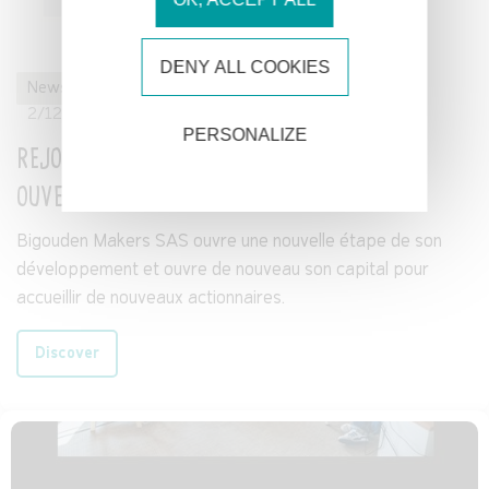
DENY ALL COOKIES
News
appartements
hotel
Further
Territory
2/12/2025
PERSONALIZE
REJOINS L'AVENTURE BIGOUDEN MAKERS :
OUVERTURE DE L'ACTIONNARIAT
Bigouden Makers SAS ouvre une nouvelle étape de son
développement et ouvre de nouveau son capital pour
accueillir de nouveaux actionnaires.
Discover